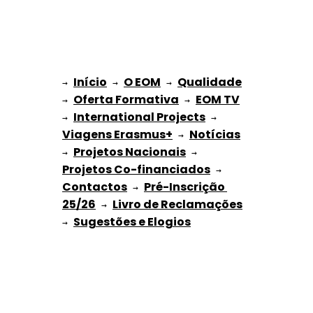
Início
O EOM
Qualidade
→ 
→ 
 → 
Oferta Formativa
EOM TV
→ 
 → 
International Projects
→ 
 → 
Viagens Erasmus+
Notícias
 → 
Projetos Nacionais
→ 
 → 
Projetos Co-financiados
 → 
Contactos
Pré-Inscrição 
 → 
25/26
Livro de Reclamações
 → 
Sugestões e Elogios
→ 