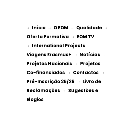
Início
O EOM
Qualidade
→ 
→ 
 → 
 → 
Oferta Formativa
EOM TV
 → 
International Projects
→ 
 → 
Viagens Erasmus+
Notícias
 → 
 → 
Projetos Nacionais
Projetos 
 → 
Co-financiados
Contactos
 → 
 → 
Pré-Inscrição 25/26
Livro de 
 → 
Reclamações
Sugestões e 
 → 
Elogios