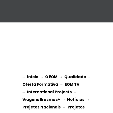
Início
O EOM
Qualidade
→ 
→ 
 → 
 → 
Oferta Formativa
EOM TV
 → 
International Projects
→ 
 → 
Viagens Erasmus+
Notícias
 → 
 → 
Projetos Nacionais
Projetos 
 → 