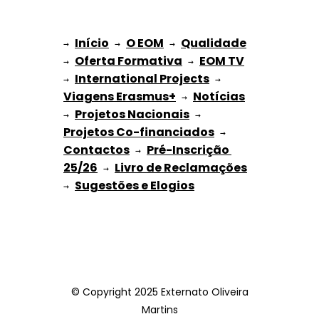
Início
O EOM
Qualidade
→ 
→ 
 → 
Oferta Formativa
EOM TV
→ 
 → 
International Projects
→ 
 → 
Viagens Erasmus+
Notícias
 → 
Projetos Nacionais
→ 
 → 
Projetos Co-financiados
 → 
Contactos
Pré-Inscrição 
 → 
25/26
Livro de Reclamações
 → 
Sugestões e Elogios
→ 
© Copyright 2025 Externato Oliveira
Martins