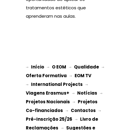
tratamentos estéticos que
aprenderam nas aulas.
Início
O EOM
Qualidade
→ 
→ 
 → 
 → 
Oferta Formativa
EOM TV
 → 
International Projects
→ 
 → 
Viagens Erasmus+
Notícias
 → 
 → 
Projetos Nacionais
Projetos 
 → 
Co-financiados
Contactos
 → 
 → 
Pré-Inscrição 25/26
Livro de 
 → 
Reclamações
Sugestões e 
 → 