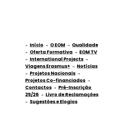
Início
O EOM
Qualidade
→ 
→ 
 → 
Oferta Formativa
EOM TV
→ 
 → 
International Projects
→ 
 → 
Viagens Erasmus+
Notícias
 → 
Projetos Nacionais
→ 
 → 
Projetos Co-financiados
 → 
Contactos
Pré-Inscrição 
 → 
25/26
Livro de Reclamações
 → 
Sugestões e Elogios
→ 