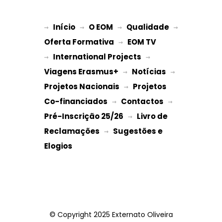
Início
O EOM
Qualidade
→ 
→ 
 → 
 → 
Oferta Formativa
EOM TV
 → 
International Projects
→ 
 → 
Viagens Erasmus+
Notícias
 → 
 → 
Projetos Nacionais
Projetos 
 → 
Co-financiados
Contactos
 → 
 → 
Pré-Inscrição 25/26
Livro de 
 → 
Reclamações
Sugestões e 
 → 
Elogios
© Copyright 2025 Externato Oliveira