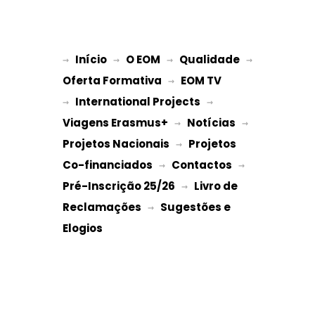
Início
O EOM
Qualidade
→ 
→ 
 → 
 → 
Oferta Formativa
EOM TV
 → 
International Projects
→ 
 → 
Viagens Erasmus+
Notícias
 → 
 → 
Projetos Nacionais
Projetos 
 → 
Co-financiados
Contactos
 → 
 → 
Pré-Inscrição 25/26
Livro de 
 → 
Reclamações
Sugestões e 
 → 
Elogios