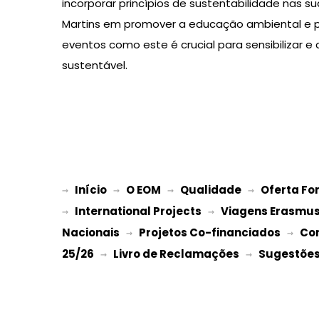
incorporar princípios de sustentabilidade nas sua
Martins em promover a educação ambiental e pr
eventos como este é crucial para sensibilizar e
sustentável.
Início
O EOM
Qualidade
Oferta Fo
→ 
→ 
 → 
 → 
International Projects
Viagens Erasmu
→ 
 → 
Nacionais
Projetos Co-financiados
Co
 → 
 → 
25/26
Livro de Reclamações
Sugestões 
 → 
 → 