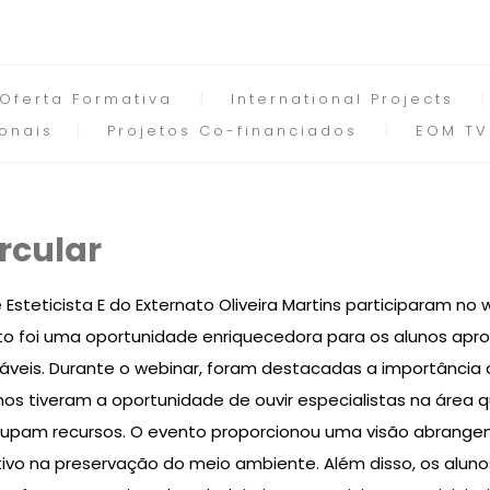
Oferta Formativa
International Projects
onais
Projetos Co-financiados
EOM TV
rcular
 Esteticista E do Externato Oliveira Martins participaram no
ento foi uma oportunidade enriquecedora para os alunos a
sáveis. Durante o webinar, foram destacadas a importância
os tiveram a oportunidade de ouvir especialistas na área 
upam recursos. O evento proporcionou uma visão abrang
tivo na preservação do meio ambiente. Além disso, os alun