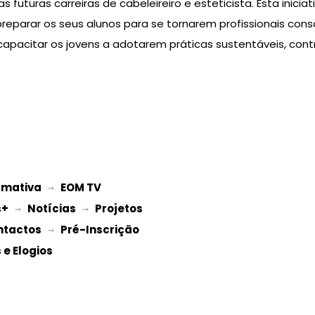
s futuras carreiras de cabeleireiro e esteticista. Esta inici
eparar os seus alunos para se tornarem profissionais cons
 capacitar os jovens a adotarem práticas sustentáveis, con
rmativa
EOM TV
 → 
s+
Notícias
Projetos 
 → 
 → 
ntactos
Pré-Inscrição 
 → 
e Elogios