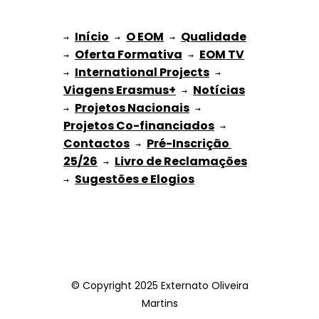
Início
O EOM
Qualidade
→ 
→ 
 → 
Oferta Formativa
EOM TV
→ 
 → 
International Projects
→ 
 → 
Viagens Erasmus+
Notícias
 → 
Projetos Nacionais
→ 
 → 
Projetos Co-financiados
 → 
Contactos
Pré-Inscrição 
 → 
25/26
Livro de Reclamações
 → 
Sugestões e Elogios
→ 
© Copyright 2025 Externato Oliveira
Martins