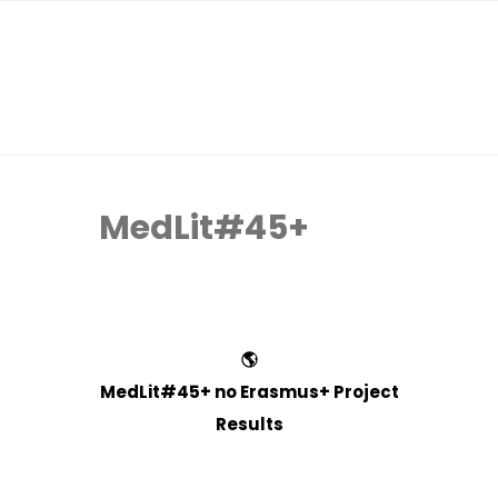
MedLit#45+
🌎
MedLit#45+ no Erasmus+ Project
Results