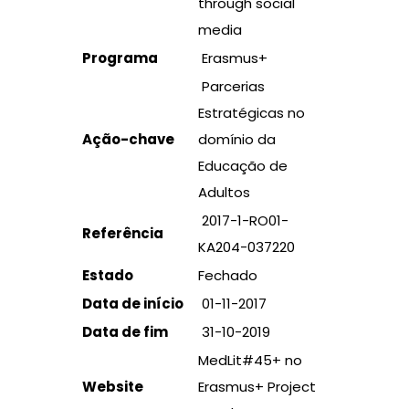
through social
media
Programa
Erasmus+
Parcerias
Estratégicas no
Ação-chave
domínio da
Educação de
Adultos
2017-1-RO01-
Referência
KA204-037220
Estado
Fechado
Data de início
01-11-2017
Data de fim
31-10-2019
MedLit#45+ no
Website
Erasmus+ Project