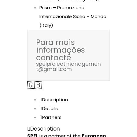
Prism – Promozione
Internazionale Sicilia – Mondo
(Italy)
Para mais
informações
contacte
spelprojectmanagemen
t@gmail.com
🇬🇧
Description
Details
Partners
Description
SPEL
is a partner of the
European