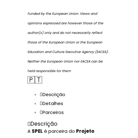
Funded by the European Union. Views and
opinions expressed are however those of the
author(s) only and do not necessarily reflect
those of the European Union or the European
Education and Culture Executive Agency (EACEA).
Neither the European Union nor EACEA can be
held responsible for them
🇵🇹
Descrição
Detalhes
Parceiros
Descrição
A
SPEL
é parceira do
Projeto