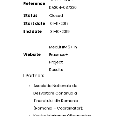
Reference
KA204-037220
Status
Closed
Start date
01-11-2017
End date
31-10-2019
MedLit#45+ in
Website
Erasmus+
Project
Results
Partners
Asociatia Nationala de
Dezvoltare Continua a
Tineretului din Romania
(Romania – Coordinator);
Kentro Merimnas Oikogeneias