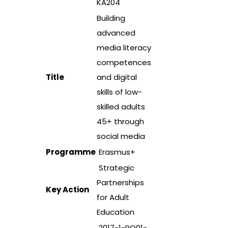
KA204
Building
advanced
media literacy
competences
Title
and digital
skills of low-
skilled adults
45+ through
social media
Programme
Erasmus+
Strategic
Partnerships
Key Action
for Adult
Education
2017-1-RO01-