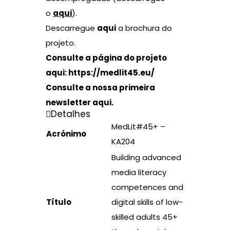
o
aqui
).
Descarregue
aqui
a brochura do
projeto.
Consulte a página do projeto
aqui:
https://medlit45.eu/
Consulte a nossa primeira
newsletter
aqui
.
Detalhes
MedLit#45+ –
Acrónimo
KA204
Building advanced
media literacy
competences and
Título
digital skills of low-
skilled adults 45+