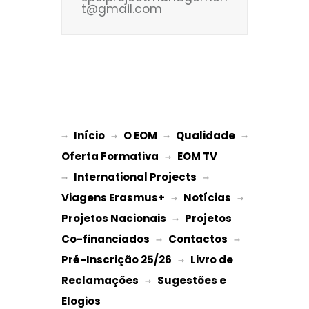
t@gmail.com
Início
O EOM
Qualidade
→ 
→ 
 → 
 → 
Oferta Formativa
EOM TV
 → 
International Projects
→ 
 → 
Viagens Erasmus+
Notícias
 → 
 → 
Projetos Nacionais
Projetos 
 → 
Co-financiados
Contactos
 → 
 → 
Pré-Inscrição 25/26
Livro de 
 → 
Reclamações
Sugestões e 
 → 
Elogios