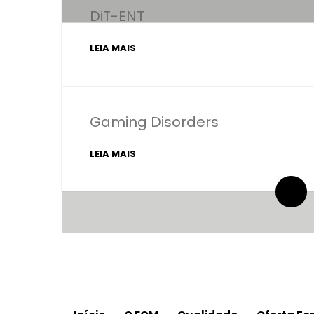
DiT-ENT
LEIA MAIS
Gaming Disorders
LEIA MAIS
By administrador ESPE
0 Comentários