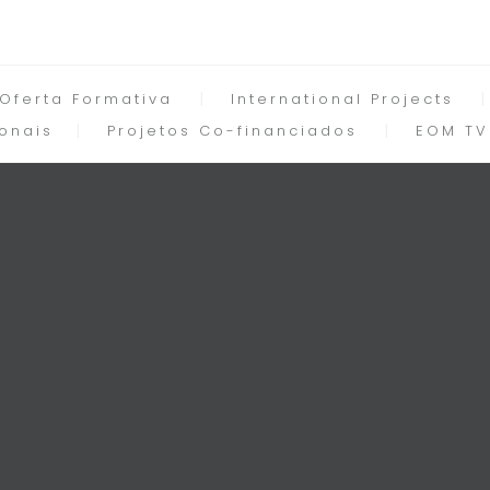
Oferta Formativa
International Projects
onais
Projetos Co-financiados
EOM TV