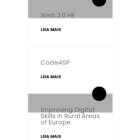
Web 2.0 HE
LEIA MAIS
Code4SP
LEIA MAIS
By administrador ESPE
By administrador ESPE
0 Comentários
0 Comentários
Improving Digital
Skills in Rural Areas
of Europe
LEIA MAIS