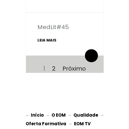
MedLit#45
LEIA MAIS
By administrador ESPE
0 Comentários
Navegação
de
Página
Página
1
2
Próximo
artigos
Início
O EOM
Qualidade
→ 
→ 
 → 
 → 
Oferta Formativa
EOM TV
 → 