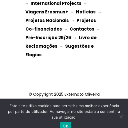
International Projects
→ 
 → 
Viagens Erasmus+
Notícias
 → 
 → 
Projetos Nacionais
Projetos 
 → 
Co-financiados
Contactos
 → 
 → 
Pré-Inscrição 25/26
Livro de 
 → 
Reclamações
Sugestões e 
 → 
Elogios
© Copyright 2025 Externato Oliveira
Martins
Este site utiliza cookies para permitir uma melhor experiência
por parte do utilizador. Ao navegar no site estará a consentir a
FACEBOOK
INSTAGRAM
sua utilização.
TIKTOK
Ok